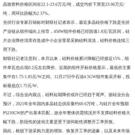
晶致密料价格区间在22.1-23.6万元/吨，成交均价下滑至23.06万元/
吨，周环比跌幅为2.37%。
光伏行业专家吕锦标对财联社记者表示，最近多晶硅价格下跌是光伏
产业链从组件端向上传导，450W组件价格已经跌落1.8元/瓦区间，硅
片企业降价清库存造成中小企业零星采购硅料清淡，硅料价格连续三
周下跌。
财联社记者注意到，本月以来，硅料价格累计降幅已经接近15%，组
件单瓦也出现0.2元左右降价。近期的组件开标价格显示，最低价主要
集中在1.75-1.85元/W之间。12月27日中石油4.5GW组件集采开标，投
标最低仅1.75元/W。
不过，综合业内观点，硅料短期降价或许已经趋于尾声。据硅业分会
预计，2021年全年国内多晶硅总供应量约60.6万吨，与硅片全年预期
约210GW的产出基本匹配，故全年整体供需情况并不支撑硅料价格大
幅下跌，阶段性的波动主要是受下游间歇性调整开工率所致。
因此，根据下游采购力度的增加、恢复开工率的迹象，以及未来市场