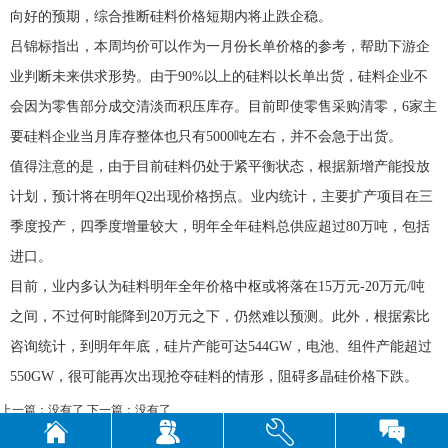
向好的预期，综合推断硅料价格短期内将止跌企稳。
吕锦标指出，本周均价可以作为一月份长单价格的参考，帮助下游企
业判断未来供求形势。由于90%以上的硅料以长单出货，硅料企业不
会因为零售部分成交清淡而积压库存。目前即使零售采购清零，6家主
要硅料企业当月库存整体也只有5000吨左右，并不会急于出货。
值得注意的是，由于目前硅料仍处于紧平衡状态，根据新增产能投放
计划，预计将在明年Q2出现价格拐点。业内统计，主要扩产项目在三
季度投产，四季度增量较大，明年全年硅料总供应超过80万吨，包括
进口。
目前，业内多认为硅料明年全年价格中枢或将落在15万元-20万元/吨
之间，不过何时能降到20万元之下，仍然难以预测。此外，根据索比
咨询统计，到明年年底，硅片产能可达544GW，电池、组件产能超过
550GW，很可能再次出现抢夺硅料的情形，阻碍多晶硅价格下跌。
上一篇：没有了 下一篇：没有了