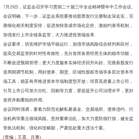
7月29日，证监会召开学习贯彻二十届三中全会精神暨年中工作会议。
会议明确，下一步，证监会系统要推动股票发行注册制走深走实，完
善细化相关制度安排，促进加快形成市场化定价、激励约束等机制，
加强发行上市全链条监管，大力推进投资端改革.
会议要求，切实维护市场平稳运行，加强市场风险综合研判和应对，
提高交易监管的针对性有效性，充分发挥各类经营主体的稳市功能，
不断改进预期管理；更大力度服务实体经济回升向好。完善新股发行
逆周期调节机制，用好债券、期货、区域性股权市场等多层次资本市
场工具，稳妥有序推进资本市场制度型开放；培育高质量上市公司，
引导上市公司加大分红、回购等力度，督促提升公司治理水平，更好
发挥并购重组的作用。
会议同时强调，要着力防范化解私募基金、交易场所、债券违约、行
业机构等重点领域风险。坚持重拳治乱，加大力度防假打假，健全监
管执法机制，强化科技赋能，严肃惩处重大违法个案。
(责编：王震、吕骞)