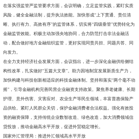
在落实强监管严监管要求方面，会议明确，立足监管实践，紧盯实质
风险，健全金融法制，提升执法效能。加快形成“上下贯通、责任清
晰、执行有力、高效有序”的监管体系，切实将“四级垂管”优势转化为
金融监管效能。积极主动加强央地协同，合力防范打击非法金融活
动，配合做好地方金融组织监管，更好实现同责共担、同题共答、同
向发力。
在全力支持经济社会发展方面，会议指出，进一步深化金融供给侧结
构性改革，扎实做好“五篇大文章”。助力因地制宜发展新质生产力，
加快构建与科技创新相适应的科技金融体制。坚持和落实“两个毫不动
摇”，引导金融机构完善民营企业融资支持政策。聚焦养老健康、长期
护理、意外伤害、灾害应对、农业生产等民生领域，丰富普惠保险产
品供给。紧盯人民群众关切，保护金融消费者合法权益。强化有效投
资的融资保障，支持传统企业数智改造、绿色改造，加大消费领域信
贷投放，推动金融高水平开放，促进外贸稳定增长。
国家外汇管理局：
推进
外汇领域
高水平开放